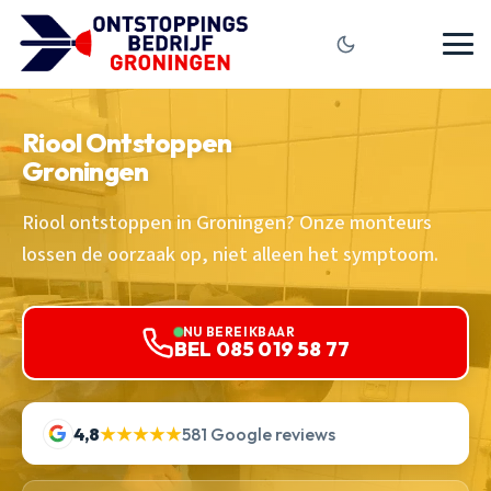
Riool Ontstoppen
Groningen
Riool ontstoppen in Groningen? Onze monteurs
lossen de oorzaak op, niet alleen het symptoom.
NU BEREIKBAAR
BEL 085 019 58 77
4,8
★★★★★
581 Google reviews