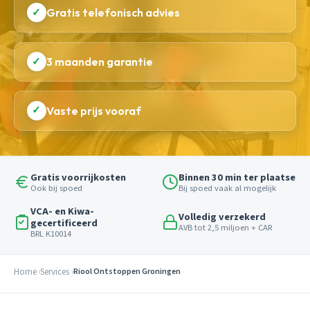
✓
Gratis telefonisch advies
✓
3 maanden garantie
✓
Vaste prijs vooraf
Gratis voorrijkosten
Binnen 30 min ter plaatse
Ook bij spoed
Bij spoed vaak al mogelijk
VCA- en Kiwa-
Volledig verzekerd
gecertificeerd
AVB tot 2,5 miljoen + CAR
BRL K10014
Home
Services
Riool Ontstoppen Groningen